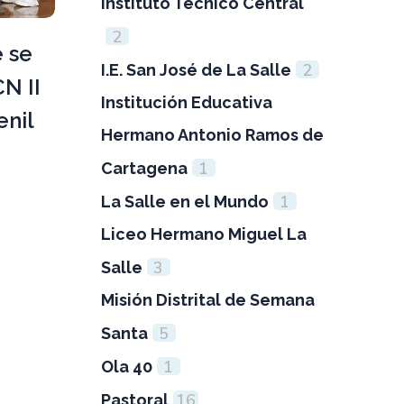
Instituto Técnico Central
2
 se
2
I.E. San José de La Salle
N II
Institución Educativa
enil
Hermano Antonio Ramos de
1
Cartagena
1
La Salle en el Mundo
Liceo Hermano Miguel La
3
Salle
Misión Distrital de Semana
5
Santa
1
Ola 40
16
Pastoral