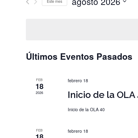
agosto 2026
búsqueda
clave.
Este mes
Busca
Seleccionar
y
Eventos
fecha.
para
vistas
la
de
palabra
Últimos Eventos Pasados
clave.
Eventos
FEB
febrero 18
18
Inicio de la OLA
2026
Inicio de la OLA 40
FEB
febrero 18
18