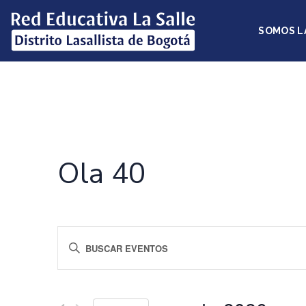
SOMOS L
Ola 40
Navegación
Introduce
la
de
palabra