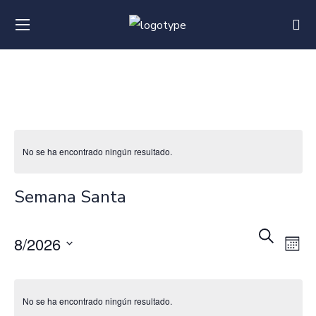
No se ha encontrado ningún resultado.
Semana Santa
Na
Nave
BUSCAR
8/2026
MES
d
Seleccionar
de
vi
fecha.
No se ha encontrado ningún resultado.
búsq