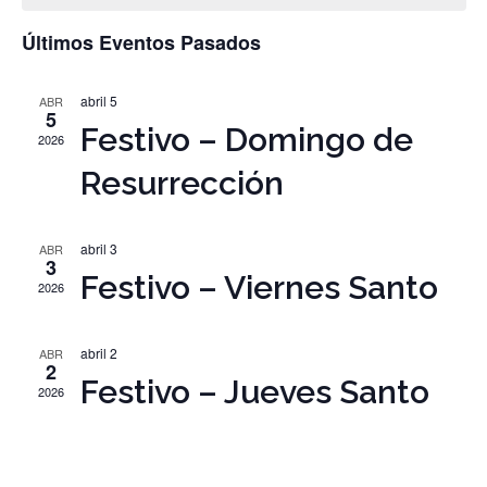
d
y
Últimos Eventos Pasados
Ev
vista
abril 5
ABR
5
Festivo – Domingo de
2026
de
Resurrección
Even
abril 3
ABR
3
Festivo – Viernes Santo
2026
abril 2
ABR
2
Festivo – Jueves Santo
2026