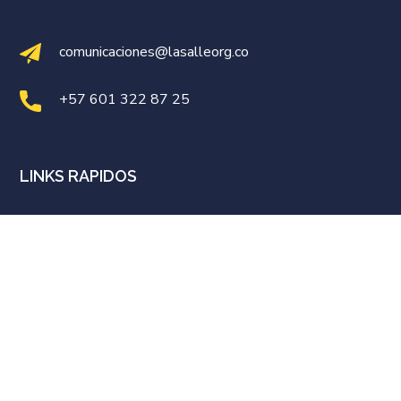
comunicaciones@lasalleorg.co
+57 601 322 87 25
LINKS RAPIDOS
Universidad de La Salle
Distrito Lasallista Norandino
NUESTRAS REDES