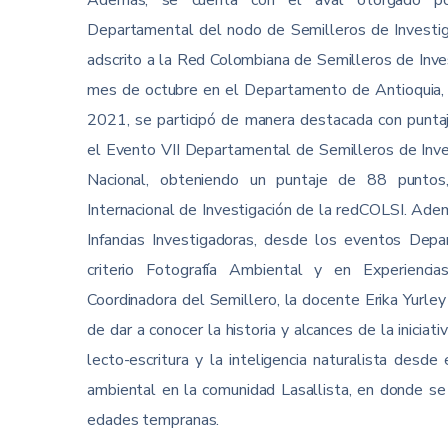
Además, se cuenta con el aval otorgado po
Departamental del nodo de Semilleros de Investig
adscrito a la Red Colombiana de Semilleros de Inves
mes de octubre en el Departamento de Antioquia, 
2021, se participó de manera destacada con punta
el Evento VII Departamental de Semilleros de Inve
Nacional, obteniendo un puntaje de 88 puntos
Internacional de Investigación de la redCOLSI. Adem
Infancias Investigadoras, desde los eventos Depa
criterio Fotografía Ambiental y en Experiencias
Coordinadora del Semillero, la docente Erika Yurley
de dar a conocer la historia y alcances de la iniciati
lecto-escritura y la inteligencia naturalista desde
ambiental en la comunidad Lasallista, en donde se
edades tempranas.