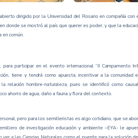
 abierto dirigido por la Universidad del Rosario en compañía con
n donde se mostró al país que querer es poder, y que la educaci
a en común.
n, para participar en el evento internacional “II Campamento Int
gación, tiene y tendrá como apuesta, incentivar a la comunidad 
e la relación hombre-naturaleza, pues se identificó como caus
co ahorro de agua, daño a fauna y flora del contexto.
ersonal, pero para los semilleristas es algo cotidiano, que se abord
semillero de investigación educación y ambiente –EYA- le apuest
ndo ver a las Ciencias Naturales como el puente para la solución d