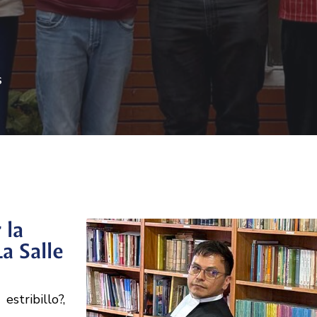
S
 la
a Salle
stribillo?,