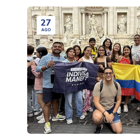
27
AGO