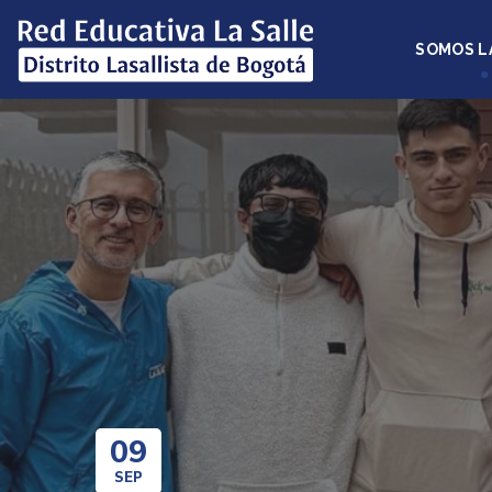
SOMOS L
09
SEP