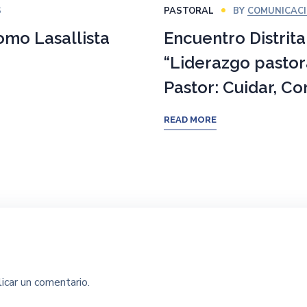
S
PASTORAL
BY
COMUNICAC
omo Lasallista
Encuentro Distrit
“Liderazgo pastora
Pastor: Cuidar, C
READ MORE
icar un comentario.