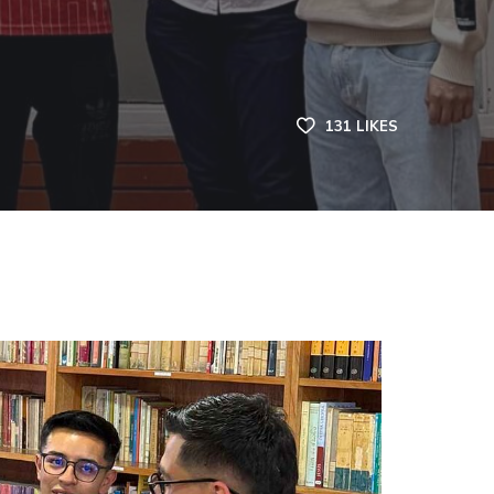
131
LIKES