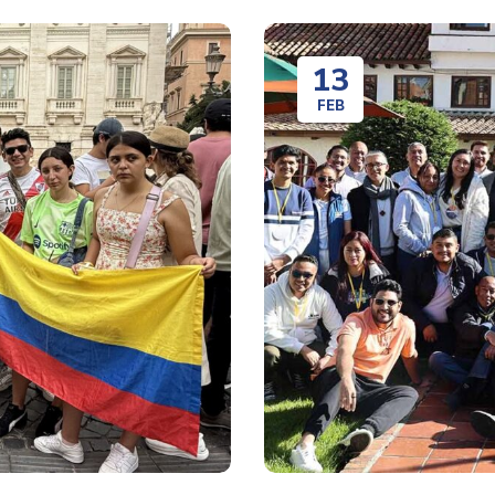
13
FEB