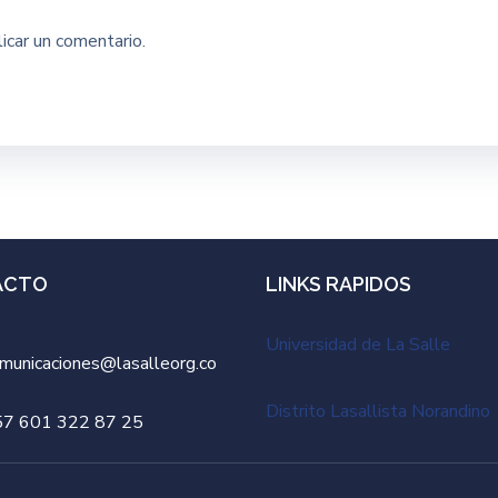
icar un comentario.
ACTO
LINKS RAPIDOS
Universidad de La Salle
municaciones@lasalleorg.co
Distrito Lasallista Norandino
57 601 322 87 25