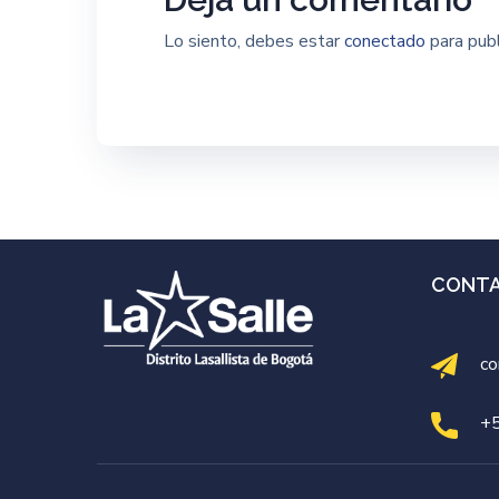
Lo siento, debes estar
conectado
para publ
CONT
co
+