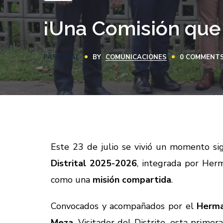
¡Una Comisión que 
PASTORAL
BY
COMUNICACIONES
0 COMMENT
Este 23 de julio se vivió un momento signi
Distrital 2025-2026
, integrada por Her
como una
misión compartida
.
Convocados y acompañados por el
Herma
Meza
, Visitador del Distrito, esta primer