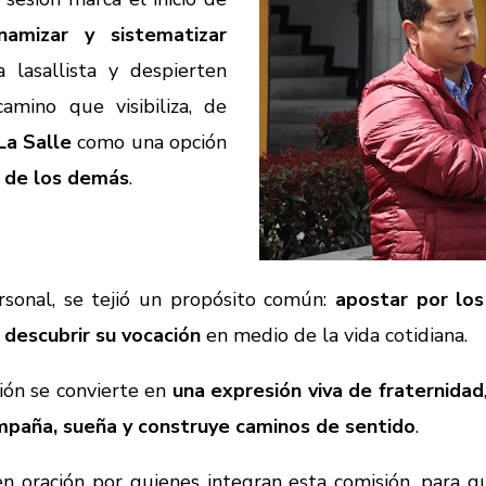
inamizar y sistematizar
 lasallista y despierten
amino que visibiliza, de
a Salle
como una opción
io de los demás
.
rsonal, se tejió un propósito común:
apostar por los
a
descubrir su vocación
en medio de la vida cotidiana.
ión se convierte en
una expresión viva de fraternidad
mpaña, sueña y construye caminos de sentido
.
n oración por quienes integran esta comisión, para q