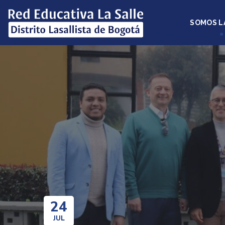
SOMOS L
24
JUL