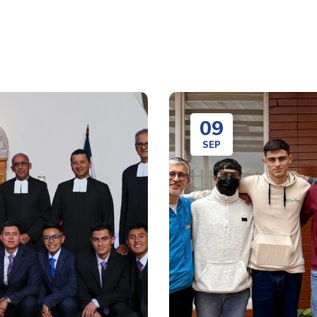
09
SEP